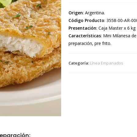
Origen
: Argentina.
Código Producto
: 3558-00-AR-00
Presentación
: Caja Master x 6 kg
Características
: Mini Milanesa d
preparación, pre frito.
Categoría:
Línea Empanados
eparación: