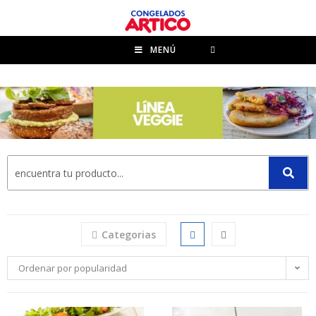
MENÚ
Inicio
>
Productos
>
Linea Veggie
Categorias
Ordenar por popularidad