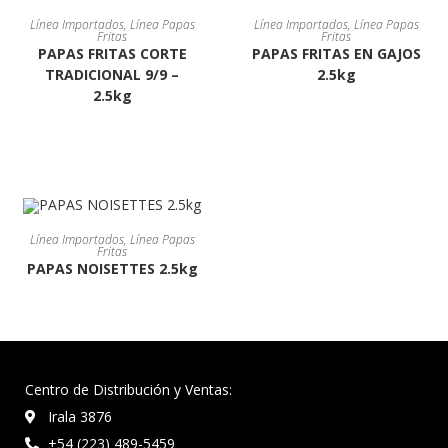
Línea Importados
,
Línea Papas
Línea Importados
,
Línea Papas
Fritas
Fritas
PAPAS FRITAS CORTE
PAPAS FRITAS EN GAJOS
TRADICIONAL 9/9 –
2.5kg
2.5kg
Línea Importados
,
Línea Papas
Fritas
PAPAS NOISETTES 2.5kg
Centro de Distribución y Ventas:
Irala 3876
+54 (223) 489-5459